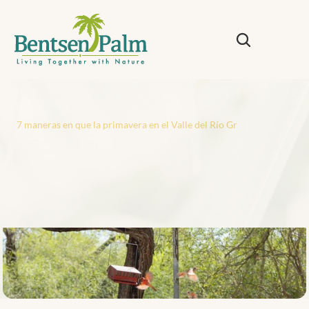
Espalda
7 maneras en que la primavera en el Valle del Río Grande es genial pa
7
m
a
n
e
r
a
s
e
n
q
u
e
l
a
p
r
i
m
a
v
e
r
a
e
n
e
l
V
a
l
l
e
d
e
l
R
í
o
G
r
a
n
d
e
e
s
g
e
n
i
a
l
p
a
r
a
l
o
s
v
i
a
j
e
r
o
s
e
n
c
a
s
a
r
o
d
a
n
t
e