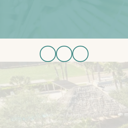
Casas Disponibles
R
e
g
í
s
t
r
a
t
e
p
a
r
a
A
c
t
u
a
l
i
z
a
c
i
o
n
e
s
Regístrate ahora
Otros Enlaces
Acerca del Desarrollador
Carreras
Preguntas Frecuentes
Portal de Residentes