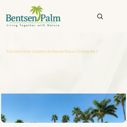
Espalda
Encuentra los Listados de Bienes Raíces Únicos del Área de McAlle
E
n
c
u
e
n
t
r
a
l
o
s
L
i
s
t
a
d
o
s
d
e
B
i
e
n
e
s
R
a
í
c
e
s
Ú
n
i
c
o
s
d
e
l
Á
r
e
a
d
e
M
c
A
l
l
e
n
q
u
e
H
a
s
E
s
t
a
d
o
B
u
s
c
a
n
d
o
e
n
T
a
n
g
l
e
w
o
o
d