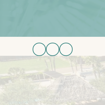
Programar Recorrido
Casas Disponibles
R
e
g
í
s
t
r
a
t
e
p
a
r
a
A
c
t
u
a
l
i
z
a
c
i
o
n
e
s
Regístrate ahora
Otros Enlaces
Acerca del Desarrollador
Carreras
Preguntas Frecuentes
Portal de Residentes