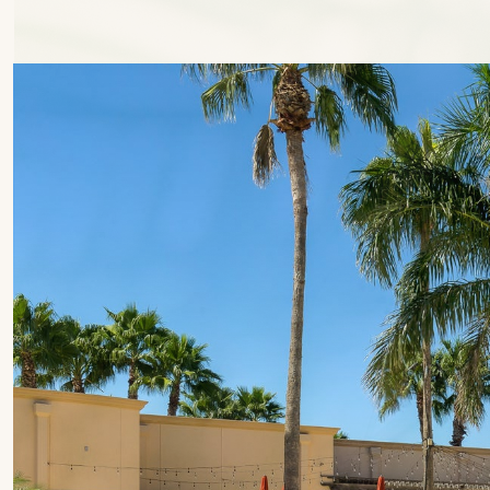
r
o
d
a
n
t
e
s