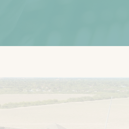
les
Información de contacto
2105 Tanager Ln
Misión, TX 78572
956.275.8069
Obtener direcciones