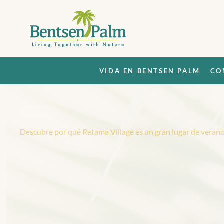
VIDA EN BENTSEN PALM
CO
Espalda
Descubre por qué Retama Village es un gran lugar de verano
D
e
s
c
u
b
r
e
p
o
r
q
u
é
V
i
l
l
a
g
e
e
s
u
n
g
r
a
n
v
e
r
a
n
o
p
a
r
a
c
a
s
a