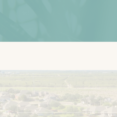
Desca
R
e
g
í
s
t
r
a
t
e
p
a
r
a
t
u
a
l
i
z
a
c
i
o
n
e
s
Regístrate ahora