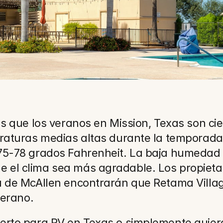
as que los veranos en Mission, Texas son cie
eraturas medias altas durante la temporada 
75-78 grados Fahrenheit. La baja humedad 
el clima sea más agradable. Los propietari
a de McAllen encontrarán que Retama Villag
verano.
erto para RV en Texas o simplemente quieras