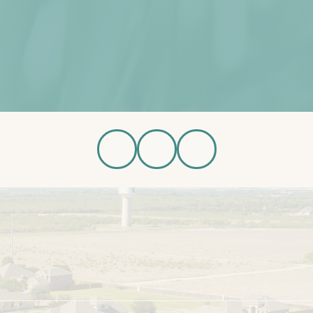
rgar Folleto
Programar Recorrido
Casas Disponib
A
c
Acerca del Desarrollador
Carreras
Preguntas Frecuentes
Portal de Residentes